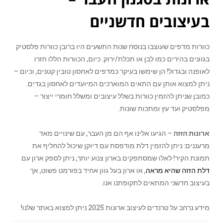
בעיצובים חדשניים
כוורות מדפים שעוצבו בנוסח שנות התשעים היו ברובן כוורות פלסטיק
בגוונים בהירים כמו לבן או תכלת/ירוק. כיום, הכוורות הללו חזרו
לאופנה ובגדול! הן שימשו בעיקר כמדפים לאחסון טובין קטנים, וכיום –
ניתן למצוא אותן עם התאים המוארכים המיועדים לאחסון בגדים.
כמובן שניתן להזמין כוורות בשלל עיצובים ומשלל חומרי ייצור –
מפלסטיק ועד עץ ומתכות שונות.
ארונות הזזה
– הגיעו אלינו אף הם מן העבר, עם שינויים מאד
מרעננים: ניתן להזמין דלת מודפסת עם דיוקן שיכול להחליף את
תמונת הקיר! לאלו שמסתפקים בארון צנוע יותר, ניתן לספק ארון עם
דלת הזזה שהיא מראה
, או ארון בעל גוון אחיד בפורמט פשוט, אך
בעיצוב חדשני המתאים לתקופתנו אנו.
מידע נרחב על טרנדים לעיצוב ארונות 2025 ניתן למצוא באתר שלנו!