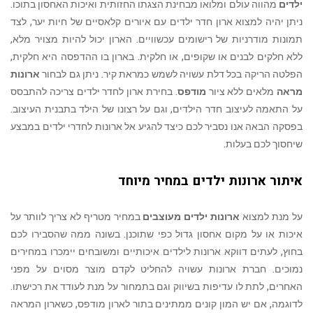
ילדים
מהווה עולם ומלואו מבחינת הצגתו החזותית ואיכות האחסון בתוכו.
ניתן יהיה למצוא ארון חדר ילדים עם איורים קלאסיים של חיות יער, לצד
תמונות מודרניות של רישומים עכשוויים. הארון יכול להיות מצויר מלא,
ללא חלקים לבנים או שקופים, או חלקית. בארון בו ההדפסה היא חלקית,
הפלטה הריקה בכל דלת עשויה לשמש כמראת קיר. ניתן גם לבחור
ארונות
מראה
מלאים ללא ציור
מודפס
. בחירת ארון לחדר ילדים צריכה להתבסס
על התאמה לעיצוב חדר הילדים, וגם על רצונו של הילד בתבנית העיצוב.
בפסקה הבאה אנו נסביר לכם כיצד להגיע אל ארונות לחדרי ילדים במבצע
שיחסוך לכם בעלות.
איתור ארונות ילדים במחיר מיוחד
על מנת למצוא
ארונות ילדים מעוצבים
במחיר מטריף לא צריך לוותר על
איכות או על מקום אחסון גדול כפי שתוכנן. בשונה ממה שהסבירו לכם
בחוץ, לעתים דווקא ארונות לילדים איכותיים ומשובחים יימכרו במחירים
נמוכים. חברת ארונות עשויה להחליט לקדם מוצר מסוים על מפני
האחרים, לתת לו עדיפות בשיווק וגם בתמחור על מנת לעודד את רכישתו.
לדוגמה, אם יש המון קונים ממתינים בתור לארון מודפס, כשארון המראה