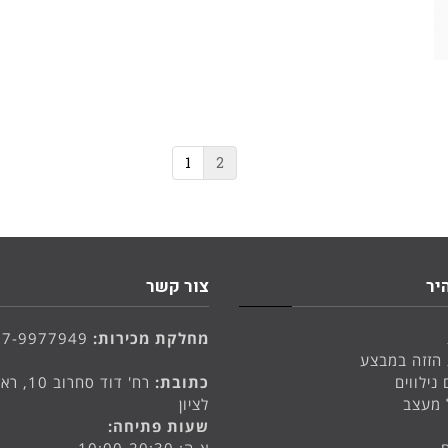
1
2
יר
צור קשר
מחלקת מכירות:
77-9977949
 הזזה במבצע
 נילווים
כתובת:
רח' דוד סחרוב 
 מעצב
לציון
שעות פתיחה: