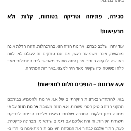
ביותר בנמצא!
סגירה, פתיחה וטריקה בטוחות, קלות ולא
מרעישות!
עוד יתרון שלכם כצרכני ארונות הזזה הוא בהתנהלות. הזזה הדלת אינה
מורגשת, אינה משמיעה רעש, וגם אם טורקים זה לעולם לא ילווה
באוושה ולו קלה ביותר. ארון הזזה מעוצב מאפשר לכם התנהלות מאד
קלה ופשוטה, כזו שקשה מאד היה למצוא בארורות הפתיחה.
א.א ארונות – הופכים חלום למציאות!
בואו להתחדש בארונות היוקרתיים של א.א ארונות ולהטמיע בביתכם
התקני הזזה בוטיק חסרי פשרות. א.א הזזה מעצבת
ארונות הזזה
על פי
מתווה רצון הלקוח. החברה שולחת נציגים אליכם הביתה לבדיקת
תשתית הקירות, וחוזרת אליכם עם דגמים שיתאימו מבחינה פרקטית.
כעת, התור שלכם לבחור את הנוסחה העיצובית המתאימה ביותר! ב-