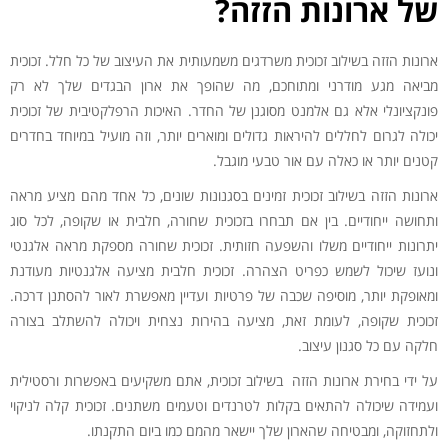
של ארונות הזזה?
ארונות הזזה בשילוב זכוכית משרדגים משמעותית את העיצוב של כל חלל. זכוכית
מביאה מגע מודרני ומתוחכם, מה שהופך את ארון הבגדים שלך לא רק
פונקציונלי אלא גם אלמנט מסוגנן של החדר. האיכות הרפלקטיבית של זכוכית
יכולה לגרום לחללים להיראות גדולים ומוארים יותר, וזה מועיל במיוחד בחדרים
קטנים יותר או כאלה עם אור טבעי מוגבל.
ארונות הזזה בשילוב זכוכית זמינים בסגנונות שונים, כל אחד מהם מציע מראה
ותחושה ייחודיים. בין אם תבחרו בזכוכית שחורה, חלבית או שקופה, לכל סוג
יתרונות ייחודיים משלו והשפעה חזותית. זכוכית שחורה מספקת מראה אלגנטי
ונועז שיכול לשמש כפריט הצהרה. זכוכית חלבית מציעה אלגנטיות מעודנת
ומאופקת יותר, מוסיפה שכבה של פרטיות ועדיין מאפשרת לאור להסתנן דרכה.
זכוכית שקופה, לעומת זאת, מציעה בהירות נצחית ויכולה להשתלב בצורה
חלקה עם כל סגנון עיצוב.
על ידי בחירת ארונות הזזה בשילוב זכוכית, אתם משקיעים באפשרות ורסטילית
ועמידה שיכולה להתאים בקלות לטרנדים וטעמים משתנים. זכוכית קלה לניקוי
ולתחזוקה, ומבטיחה שהארון שלך יישאר מהמם כמו ביום התקנתו.