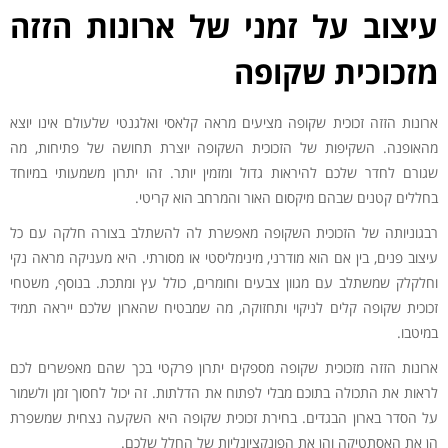
עיצוב על זמני של ארונות הזזה
מזכוכית שקופה
ארונות הזזה זכוכית שקופה מציעים מראה קלאסי ואלגנטי שלעולם אינו יוצא
מהאופנה. השקיפות של הזכוכית השקופה יוצרת תחושה של פתיחות, מה
שגורם לחדר שלכם להיראות גדול ומזמין יותר. זהו יתרון משמעותי במיוחד
בחללים קטנים שבהם מיקסום האור והמרחב הוא קריטי.
רבגוניותה של הזכוכית השקופה מאפשרת לה להשתלב בצורה חלקה עם כל
עיצוב פנים, בין אם הוא מודרני, מינימליסטי או מסורתי. היא מעניקה מראה נקי
וחלקלק שמשתלב עם מגוון צבעים וחומרים, כולל עץ ומתכת. בנוסף, משטחי
זכוכית שקופה קלים לניקוי ותחזוקה, מה שמבטיח שהארון שלכם ייראה תמיד
במיטבו.
ארונות הזזה מזכוכית שקופה מספקים יתרון פרקטי בכך שהם מאפשרים לכם
לראות את התכולה בתוכם מבלי לפתוח את הדלתות. זה יכול לחסוך זמן ולשמור
על הסדר בארון הבגדים. בחירת זכוכית שקופה היא השקעה נצחית שמשפרת
הן את האסתטיקה והן את הפונקציונליות של החלל שלכם.