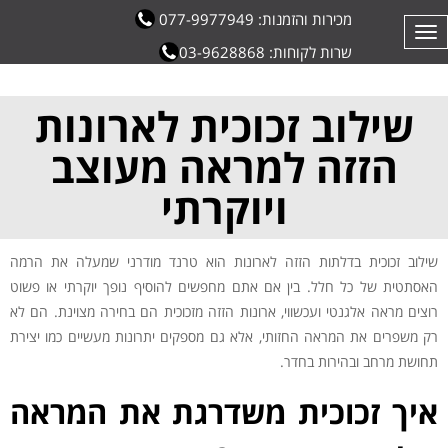
מכירות והזמנות: 077-9977949
תפריט
שרות לקוחות: 03-9628868
שילוב זכוכית לארונות
הזזה למראה מעוצב
ויוקרתי
שילוב זכוכית בדלתות הזזה לארונות הוא טרנד מודרני שמעלה את הרמה
האסתטית של כל חלל. בין אם אתם מחפשים להוסיף נופך יוקרתי או פשוט
רוצים מראה אלגנטי ועכשווי, ארונות הזזה מזכוכית הם בחירה מצוינת. הם לא
רק משפרים את המראה החזותי, אלא גם מספקים יתרונות מעשיים כמו יצירת
תחושת מרחב ובהירות בחדר.
איך זכוכית משדרגת את המראה