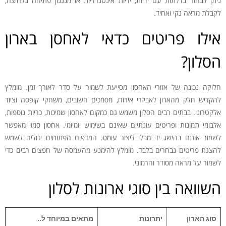
ניתן לבחור בדלתות עם ידיות, ידיות אינטגרליות או מנגנון פתיחה בלחיצה,
לקבלת מראה נקי ואחיד.
אילו פריטים כדאי לאחסן בארון
הסלון?
חלוקה נכונה של אזורי האחסון מסייעת לשמור על סדר לאורך זמן. מומלץ
להקדיש חלק מהארון לאביזרי אירוח, מסמכים חשובים, משחקי קופסה וציוד
אלקטרוני. בבתים רבים הסלון משמש גם כמקום לאחסון שמיכות, כריות נוספות,
אלבומי תמונות ופריטים עונתיים שאינם בשימוש יומיומי. אחסון סמוי מאפשר
לשמור אותם בהישג יד מבלי ליצור עומס. המדפים הפתוחים יכולים לשמש
להצגת פריטים נבחרים בלבד. מומלץ להימנע מהעמסה של חפצים רבים כדי
לשמור על מראה מסודר והרמוני.
השוואה בין סוגי ארונות לסלון
סוג הארון
יתרונות
מתאים במיוחד ל..