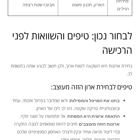
פתיחה
הארון, תכנון פשוט
מבזבז שטח רצפה
רגילים
לבחור נכון: טיפים והשוואות לפני
הרכישה
בחירת ארונות היא השקעה לטווח ארוך, ולכן חשוב לבצע אותה בתשומת
לב.
טיפים לבחירת ארון הזזה מעוצב:
בחנו את הפרזול והמסילות:
ודאו שמדובר בפרזול איכותי, עמיד
ובטכנולוגיית טריקה שקטה. זהו לב ליבו של הארון.
התאמה אישית היא המפתח:
אל תתפשרו על מוצר מדף.
ארונות הזזה מעוצבים
חייבים להיות מותאמים לגובה התקרה
(כדי ליצור מראה אחיד ונקי) ולצרכי האחסון הספציפיים שלכם
(מדפים, מגירות, תלייה, אחסון ציוד).