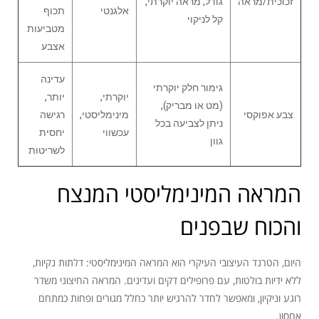
זכוכית/מראה
גודל, מראה יוקרתי,
אלגנטי
תכוף
קל לניקוי
מטביעות
אצבע
עדינה
גימור חלק יוקרתי
יוקרתי,
יותר,
(מט או מבריק),
צבע אפוקסי
מינימליסטי,
רגישה
ניתן לצביעה בכל
עכשווי
יחסית
גוון
לשריטות
המראה המינימליסטי המנצח
והכוח שבפנים
היום, הטרנד העיצובי העיקרי הוא המראה המינימליסטי: דלתות נקיות,
ללא ידיות בולטות, עם פרופילים דקים ועדינים. המראה החיצוני משדר
רוגע וניקיון, ומאפשר לחדר להרגיש יותר כחלל מגורים ופחות כמתחם
אחסון.