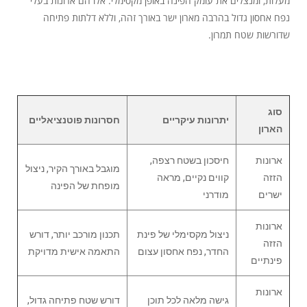
מעלות, ומנצלים את עומק הפינה באופן מקסימלי. אלו הם ארונות בעלי
נפח אחסון גדול בהרבה מארון ישר באורך זהה, וללא דלתות פתיחה
שדורשות שטח תמרון.
סוג
יתרונות עיקריים
חסרונות פוטנציאליים
הארון
ארונות
חיסכון בשטח רצפה,
מוגבל באורך הקיר, ניצול
הזזה
קווים נקיים, מראה
מופחת של הפינה
ישרים
מודרני
ארונות
ניצול מקסימלי של פינת
תכנון מורכב יותר, דורש
הזזה
החדר, נפח אחסון עצום
התאמה אישית מדויקת
פינתיים
ארונות
גישה מלאה לכל תוכן
דורש שטח פתיחה גדול,