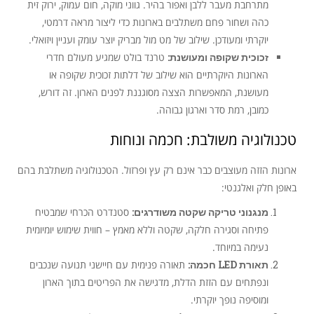
מתרחבת מעבר ללבן ואפור בהיר. גווני מוקה, חום עמוק, ירוק זית
כהה ושחור פחם משתלבים בארונות כדי ליצור מראה דרמטי,
יוקרתי ומעודכן. שילוב של מט מול מבריק יוצר עומק ועניין ויזואלי.
זכוכית שקופה ומעושנת:
טרנד בולט שמגיע מעולם חדרי
הארונות היוקרתיים הוא שילוב של דלתות זכוכית שקופה או
מעושנת, המאפשרות הצצה מסוגננת לפנים הארון. זה דורש,
כמובן, רמת סדר וארגון גבוהה.
טכנולוגיה משולבת: חכמה ונוחות
ארונות הזזה מעוצבים כבר אינם רק עץ ופרזול. הטכנולוגיה משתלבת בהם
באופן חלק ואלגנטי:
מנגנוני טריקה שקטה משודרגים:
סטנדרט הכרחי שמבטיח
פתיחה וסגירה חלקה, שקטה וללא מאמץ – חווית שימוש יומיומית
נעימה במיוחד.
תאורת LED חכמה:
תאורה פנימית עם חיישני תנועה שנכבים
ונפתחים עם הזזת הדלת, מדגישה את הפריטים בתוך הארון
ומוסיפה נופך יוקרתי.