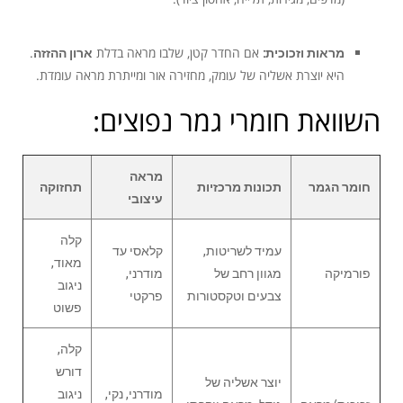
מראות וזכוכית:
אם החדר קטן, שלבו מראה בדלת
ארון ההזזה
.
היא יוצרת אשליה של עומק, מחזירה אור ומייתרת מראה עומדת.
השוואת חומרי גמר נפוצים:
מראה
חומר הגמר
תכונות מרכזיות
תחזוקה
עיצובי
קלה
עמיד לשריטות,
קלאסי עד
מאוד,
פורמיקה
מגוון רחב של
מודרני,
ניגוב
צבעים וטקסטורות
פרקטי
פשוט
קלה,
דורש
יוצר אשליה של
מודרני, נקי,
ניגוב