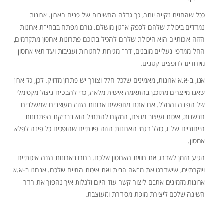
ככל שהחזית נקייה יותר, כך גדלה החשיבות של פנים הארון. ארונות
נמדדים ביכולת שלהם לספק ארגון מושלם. גורם מפתח בבחירת ארונות
הזזה איכותיים הוא היכולת שלהם להכיל בתוכם פתרונות אחסון מתקדמים,
החל ממדפי נעליים מובנים, דרך מגירות לחגורות ועניבות ועד תאי אחסון
מיוחדים לחפצים קטנים.
אנו, ב-א.א ארונות, מאמינים שלכל חלל וצורך יש פתרון מדויק. לכן, כל ארון
שאנו מייצרים מתוכנן בהתאמה אישית מלאה, כדי להבטיח ניצול מקסימלי
של הפינה והחלל. אם אתם מחפשים ארונות הזזה מעוצבים שמשלבים
חדשנות, איכות ועיצוב מנצח, המקום להתחיל הוא בבדיקת הפתרונות
הייחודיים שלנו, כולל דגמי הארונות הזזה פינתיים שהופכים כל פינה לפלא
אחסון.
הגיע הזמן לשדרג את חווית האחסון שלכם. בחרו בארונות הזזה איכותיים
ויוקרתיים, שישדרגו את מראה הבית ואת איכות החיים שלכם. אנחנו ב-א.א
ארונות מזמינים אתכם ליצור קשר עוד היום ולגלות איך נהפוך את חדר
השינה שלכם ליצירת מופת מסודרת ומעוצבת.