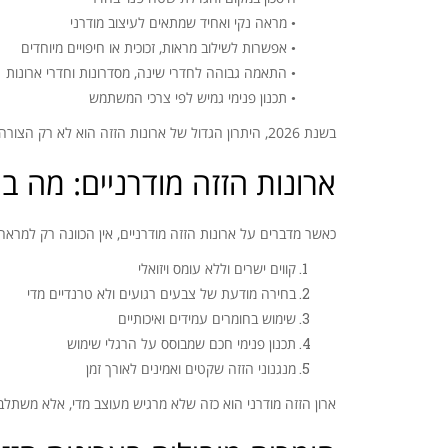
• מראה נקי ואחיד שמתאים לעיצוב מודרני
• אפשרות לשילוב מראות, זכוכית או חיפויים מיוחדים
• התאמה גבוהה לחדרי שינה, מסדרונות וחדרי ארונות
• תכנון פנימי גמיש לפי צרכי המשתמש
בשנת 2026, היתרון הגדול של ארונות הזזה הוא לא רק הצורה, אלא היכולת לשלב בין אסתטיקה שקטה לטכנולוגיה ותכנון מדויק.
ארונות הזזה מודרניים: מה ב
כאשר מדברים על ארונות הזזה מודרניים, אין הכוונה רק למראה מינימליסטי. מודרניות
קווים ישרים וללא עומס ויזואלי
בחירה מודעת של צבעים רגועים ולא טרנדיים מדי
שימוש בחומרים עמידים ואיכותיים
תכנון פנימי חכם שמבוסס על הרגלי שימוש
מנגנוני הזזה שקטים ואמינים לאורך זמן
ארון הזזה מודרני הוא כזה שלא מרגיש מעוצב מדי, אלא משתל