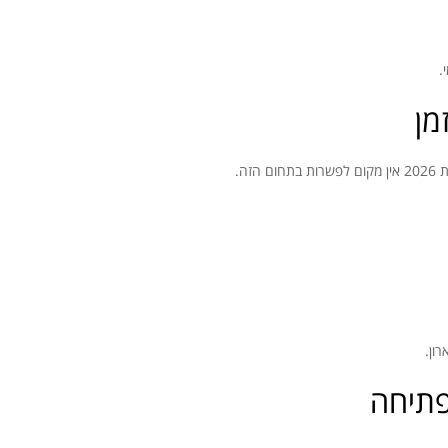
.
מן
זה.
רון.
 פתיחה