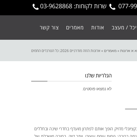
שרות לקוחות: 03-9628868
כל / מעצב
אודות
מאמרים
צור קשר
א א ארונות
»
מאמרים
»
ארונות הזזה מודרניים 2026: כל הטרנדים החמים
הגלריות שלנו
לא נמצאו פוסטים.
קציונלי מדויק הופך אותם לפתרון מועדף בחדרי שינה ובחללים
ילה את התחום עם דגש על ארונות הזזה בהתאמה אישית, חשיבה פרקטית וסטנדרט ביצוע גבוה. בשנת 2026 ניכרת מגמה ברורה: פחות עומס עיצובי, יותר דיוק, בחירה מושכלת של