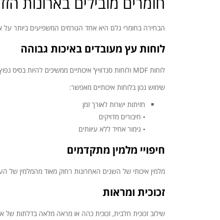
חומרים מובילים בארונות הזזה ב
הבחירה בחומרי גלם היא אחד הגורמים המשפיעים ביותר על אי
לוחות עץ מעובדים באיכות גבוהה
לוחות MDF ולוחות סנדוויץ’ איכותיים ממשיכים להיות בסיס נפוץ לארונות הזזה. היתרון שלהם הוא יציבות, אחידות ומחיר מאוזן ביחס לאיכות.
שימוש נכון בלוחות איכותיים מאפשר:
חזיתות ישרות לאורך זמן
• חיבורים מדויקים
• גימור אחיד ללא עיוותים
חיפויי מלמין מתקדמים
מלמין איכותי של השנים האחרונות רחוק מאוד מהמלמין של העבר. בשנת 2026 מדובר בחיפויים עמידים לשריטות, קלים לניקוי, ובמג
זכוכית ומראות
שילוב זכוכית חלבית, זכוכית כהה או מראה מלאה בדלתות של א