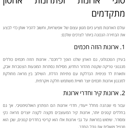
סוגי ארונות ופתרונות אחסון
מתקדמים
עולם הארונות מציע כיום מגוון עצום של אפשרויות, וחשוב להכיר אותן כדי לבצע
את הבחירה הנכונה ביותר לצרכים שלכם:
1. ארונות הזזה חכמים
בעידן הטכנולוגי, גם הארון שלנו הופך ל"חכם". ארונות הזזה חכמים כוללים
מנגנוני טריקה שקטה מהדור החדש, מסילות נסתרות המונעות הצטברות אבק,
ותאורת לד פנימית הנדלקת עם פתיחת הדלת. השילוב בין מראה מחולקת
למנגנון ארונות חכמים יוצר חוויית משתמש חלקה ויוקרתית.
2. ארונות קיר וחדרי ארונות
עבור מי שנהנה מחלל ייעודי, חדרי ארונות הם הפתרון האולטימטיבי. אך גם
בחללים קטנים יותר, ארונות קיר המעוצבים מקצה לקצה יוצרים מראה נקי
ומסודר. שימוש במראות על גבי ארונות אלו הוא קריטי בחדרים קטנים, שכן הוא
מכפיל ויזואלית את גודל החדר.