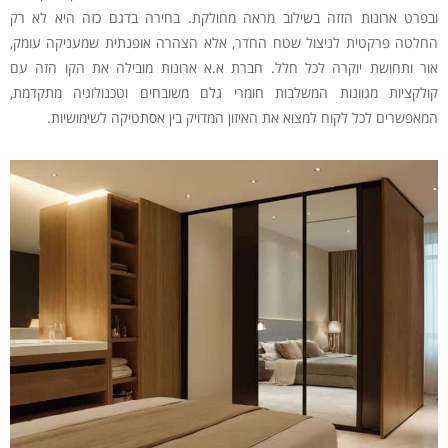
ובפרט ארונות הזזה בשילוב מראה מחולקת. בחירה בדגם כזה היא לא רק
החלטה פרקטית לניצול שטח החדר, אלא הצהרה אופנתית שמעניקה עומק,
אור ותחושת יוקרה לכל חלל. חברת א.א ארונות מובילה את הקו הזה עם
קולקציות מגוונות המשלבות חומרי גלם משובחים וטכנולוגיה מתקדמת,
המאפשרים לכל לקוח למצוא את האיזון המדויק בין אסתטיקה לשימושיות.