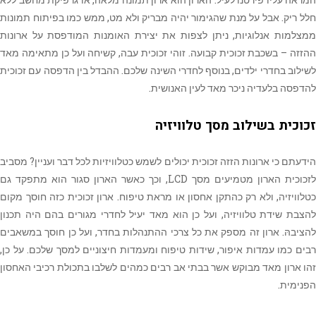
חלל ריק. אבל על מנת שהגימור יהיה מבריק ולא מט, ממש כמו בפיתוח תמונות
ממצלמות אנלוגיות, ניתן לצפות את יצירת האומנות המודפסת על ארונות
ההזזה – בשכבת זכוכית קבועה. זוהי זכוכית עבה, קשיחה ועל כן מתאימה מאד
לשילוב בחדרי ילדים, בנוסף לחדרי השינה שלכם. ההבדל בין הדפסה עם זכוכית
להדפסה בלעדיה ניכר מאד לעין האנושית.
זכוכית בשילוב מסך טלוויזיה
הידעתם כי ארונות הזזה זכוכית יכולים לשמש כטלוויזיות לכל דבר ועניין? מסביב
לזכוכית הארון מטמיעים מסך LCD, וכך כאשר הארון סגור הוא מתפקד גם
כטלוויזיה, ולא רק כהתקן אחסון או מראת טיפוח. ארון זכוכית כזה חוסך מקום
להצבת שידת טלוויזיה, ועל כן הוא מאד יעיל לחדרי מגורים בהם היה תכנון
להציבהּ. ארון זה מספק את כל צרכי ההתנהלות בחדר, ועל כן חוסך במשאבים
רבים כמו עמדות איפור, שידות טיפוח ומעמדות חיצוניים למסך שלכם. על כן,
זהו ארון מאד מבוקש אשר בבתי אב רבים כמהים לשלבו בתכולת רכיבי האחסון
הפנימית.