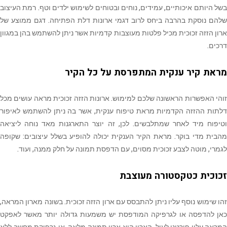
בשל היותם איכותיים, עמידים, נוחים ובטוחים לשימוש ילדים וטף. רמת העיצוב
שלהם נוסקת בהרבה ביחס לרוב דגמי ארונות דלת הפתיחה. דגם ממוצע של
ארון הזזה זכוכית מכיל פלטות מעוצבות קדמיות אשר ניתן להשתמש בהן במגוון
דרכים.
מראת קיר ענקית המתפרסת על כל הקיר
זוהי האפשרות הראשונה שלכם למימוש. ארונות הזזה זכוכית מראה עושים מכל
דלתות ההזזה הקדמיות מראת טיפוח ענקית, אשר בה ניתן להשתמש לאיפור
וטיפוח מיד לאחר שמתלבשים. לכן, זה יוצר התארגנות מאד נוחה ליציאה
מהבית מדי בוקר. מראת הקיר הענקית יכולה להופיע בשלל עיצובים: שקופה
לגמרי, מוטה לצבע זכוכית מסוים, עם הדפסת תמונה על חלק ממנה, ועוד.
זכוכית כטקסטורה מעוצבת
זהו שימוש נוסף עליו ניתן להתבסס עם ארון הזזה זכוכית. בשונה מארון המראה,
כאן להדפסה או לגרפיקה המודפסת יש משמעות גדולה יותר מאשר לאפקט
המראה עליו פירטנו לעיל. הארון הוא ארון תמונה מלאה, או גרפיקת מחשב ללא