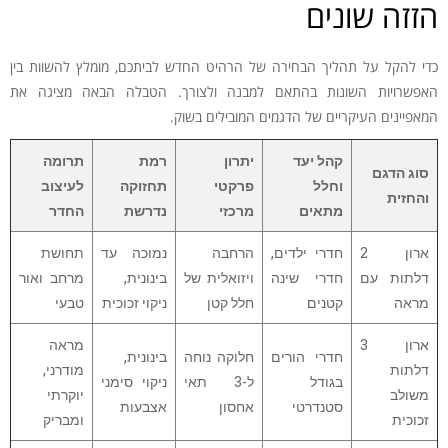
הזזה שונים
כדי להקל על תהליך הבחירה של הרהיט החדש לביתכם, מומלץ להשוות בין
האפשרויות השונות בהתאם למבנה ולצורך. הטבלה הבאה מציגה את
המאפיינים העיקריים של הדגמים המובילים בשוק.
קהל יעד
יתרון
רמת
תרומה
סוג הדגם
וחלל
פרקטי
תחזוקה
לעיצוב
והחזית
מתאים
מרכזי
נדרשת
החדר
ארון 2
חדרי ילדים,
הרחבה
נמוכה עד
תחושת
דלתות עם
חדרי שינה
ויזואלית של
בינונית,
מרחב ואור
מראה
קטנים
חלל קטן
ניקוי זכוכית
טבעי
ארון 3
מראה
חדרי הורים
חלוקה נוחה
בינונית,
דלתות
מודרני,
בגודל
ל-3 תאי
ניקוי סימני
משולב
יוקרתי
סטנדרטי
אחסון
אצבעות
זכוכית
ומבריק