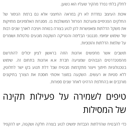
לחלק בלתי נפרד מהקיר שעליו הוא נשען.
איכות העיצוב נמדדת לא רק במראה החיצוני אלא גם ברמת הגימור של
החלקים הפנימיים ומערכות הפרזול המשולבות בו. מסגרות האלומיניום מחזיקות
את משקל הדלתות ומאפשרות להן לנוע בצורה בטוחה ויציבה לאורך שנים רבות
של שימוש יומיומי. מנגנוני הבלימה והטריקה השקטה מונעים טלטלות ושומרים
על שלמות הדלתות והזכוכיות.
תושבים אשר מחפשים ארונות הזזה בראשון לציון יכולים להתרשם
מהסטנדרטים הגבוהים שמציעה חברת א.א ארונות בתחום זה. שימוש
בטכנולוגיות חיתוך וייצור מתקדמות מבטיח שכל דלת תנוע בקו ישר לחלוטין,
ללא סטיות או רעשים. השקעה במוצר איכותי חוסכת את הצורך בתיקונים
מורכבים או בהחלפת הרהיט לאחר שנים ספורות.
טיפים לשמירה על פעילות תקינה
של המסילות
כדי להבטיח שהדלתות הכבדות ימשיכו לנוע בצורה חלקה ושקטה, יש להקפיד