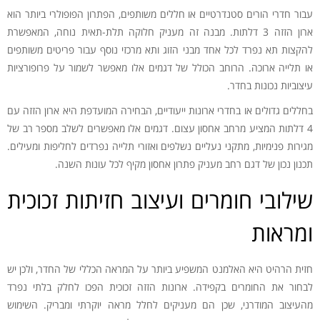
עבור חדרי הורים סטנדרטיים או חללים משותפים, הפתרון הפופולרי ביותר הוא
ארון הזזה 3 דלתות. מבנה זה מעניק חלוקה תלת-תאית נוחה, המאפשרת
להקצות תא נפרד לכל אחד מבני הזוג ותא מרכזי נוסף עבור פריטים משותפים
או תלייה ארוכה. הרוחב הכולל של דגמים אלו מאפשר לשמור על פרופורציות
עיצוביות נכונות בחדר.
בחללים גדולים או בחדרי ארונות ייעודיים, הבחירה המועדפת היא ארון הזזה עם
4 דלתות המציע מרחב אחסון עצום. דגמים אלו מאפשרים לשלב מספר רב של
מגירות פנימיות, מתקני נעליים נשלפים ואזורי תלייה נפרדים לחליפות ומעילים.
תכנון נכון של דגם רחב מעניק פתרון אחסון מקיף לכל עונות השנה.
שילובי חומרים ועיצוב חזיתות זכוכית
ומראות
חזית הרהיט היא האלמנט המשפיע ביותר על המראה הכללי של החדר, ולכן יש
לבחור את החומרים בקפידה. ארונות הזזה זכוכית הפכו לחלק בלתי נפרד
מהעיצוב המודרני, שכן הם מעניקים לחלל מראה יוקרתי ומבריק. השימוש