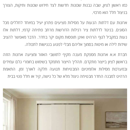
כמו ראשון לציון, שבה נבנות שכונות חדשות לצד חידוש שכונות ותיקות, הצורך
בניצול חלל הוא מרכזי.
ארונות עם דלתות הנעות על מסילות מציעים פתרון יעיל במיוחד לחללים מכל
הסוגים. בניגוד לדלתות ציר רגילות הדורשות מרחב פתיחה קדמי, דלתות אלו
נעות במקביל לגוף הרהיט ואינן תופסות מקום יקר בחדר. הדבר מאפשר להציב
שידות לילה או מיטות בסמוך אליהם מבלי לפגוע בנגישות לתכולה.
חברת א.א ארונות מספקת מענה מקיף לתושבי האזור ומציעה ארונות הזזה
בראשון לציון בייצור מתקדם. תהליך הייצור מתמקד בשימוש בחומרי גלם עמידים
ובמערכות מסילות אלומיניום המבטיחות תנועה חלקה לאורך זמן. התאמת
הרהיט למבנה החדר מבטיחה ניצול מלא של כל נישה, קיר או חלל פנוי בבית