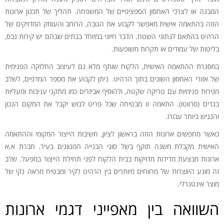
המבנה או לצרכי האחסון הספציפיים של המשפחה. תהליך של תכנון ארונות
הזזה בהתאמה אישית מאפשר לקבוע את הגובה, הרוחב והעומק המדויקים של
הרהיט בהתאם לנתוני השטח. הדבר חיוני במיוחד בבתים שבהם יש קירות גבס,
בליטות של עמודים או תקרות משופעות.
במסגרת ההתאמה האישית, הלקוח שותף מלא גם לעיצוב החלוקה הפנימית
של אזורי האחסון השונים בתוך הרהיט. ניתן לקבוע את מספר המדפים, לשלב
מגירות פנימיות עם טריקה שקטה, ולהוסיף אביזרים כמו מתקני עניבות ומעליות
בגדים (סרווטו). התאמה זו מבטיחה שכל פריט לבוש יקבל את המקום הנכון
והנגיש ביותר עבורו.
כאשר מחפשים ארונות הזזה בראשון לציון, חשיבות הייצור המקומי וההתאמה
האישית מקבלת משנה תוקף בשל סוגי הבנייה המגוונים בעיר. חברת א.א
ארונות מבצעת מדידות מדויקות בבית הלקוח לפני תחילת הייצור במפעל. שלב
זה מונע היווצרות של מרווחים מיותרים בין הרהיט לקיר ומבטיח מראה נקי של
מוצר אינטגרלי.
השוואה בין מאפייני דגמי ארונות