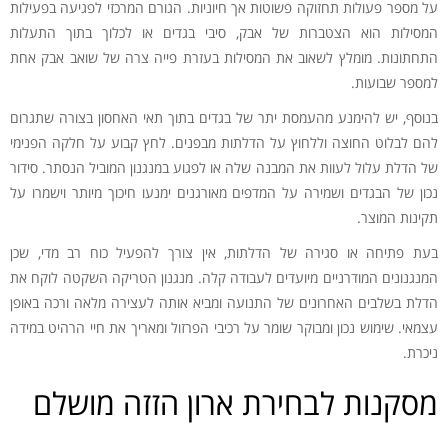
על מספר פעולות תחזוקה פשוטות אך חיוניות. הגורם המרכזי לפגיעה בפעילות
המסילות הוא הצטברות של אבק, סיבי בגדים או לכלוך בתוך התעלות
התחתונות. מומלץ לשאוב את המסילות בעזרת פייה צרה של שואב אבק אחת
למספר שבועות.
בנוסף, יש להימנע מהעמסת יתר של בגדים בתוך תאי האחסון בצורה שתגרום
להם לבלוט החוצה וללחוץ על הדלתות מבפנים. לחץ קבוע על חלקה הפנימי
של הדלת עלול לעוות את המבנה שלה או לפגוע במנגנון המוביל הנסתר. סידור
נכון של הבגדים ושמירה על המדפים מאורגנים ימנעו חיכוך מיותר וישמרו על
תקינות המוצר.
בעת פתיחה או סגירה של הדלתות, אין צורך להפעיל כוח רב מדי, שכן
המנגנונים המודרניים מיועדים לעבודה קלה. מנגנון הטריקה השקטה לוקח את
הדלת בשלבים האחרונים של התנועה ומביא אותה לעצירה מלאה ורכה באופן
עצמאי. שימוש נכון ומבוקר שומר על רכיבי הפרזול ומאריך את חיי הרהיט במידה
ניכרת.
מסקנות לבחירת ארון הזזה מושלם