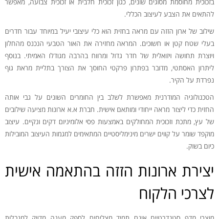
בזכוכית מחוסמת מסוגים שונים, כגון זכוכית חלבית או זכוכית צבועה, מאפשר
להתאים את הצבע לעיצוב הכללי.
שילוב של ארון הזזה עם מראה בחזית הוא כלי עיצובי יעיל במיוחד עבור חדרים
בעלי שטח קטן או חשוכים. המראה מחזירה את האור הטבעי הנכנס מהחלון
ויוצרת תחושה ויזואלית של חדר גדול ומרווח בהרבה מגודלו האמיתי. בנוסף
ליתרון האסתטי, מדובר בפתרון פרקטי החוסך את הצורך בתליית מראת גוף
נפרדת על הקיר.
הטכנולוגיה המודרנית מאפשרת לשלב בין החומרים השונים על גבי אותה
החזית כדי ליצור מראה ייחודי ומותאם אישית. חברת א.א ארונות מציעה שילובים
של עץ, מתכת וזכוכית המחולקים באמצעות פסי אלומיניום דקים ונקיים. עיצוב
מוקפד שומר על קווים ישרים מינימליסטיים המתאימים למגמות העיצוב המובילות
כיום בשוק.
יצירת ארונות הזזה בהתאמה אישית
לצרכי הלקוח
מוצרי מדף סטנדרטיים אינם תמיד מצליחים לספק מענה מדויק למגבלות