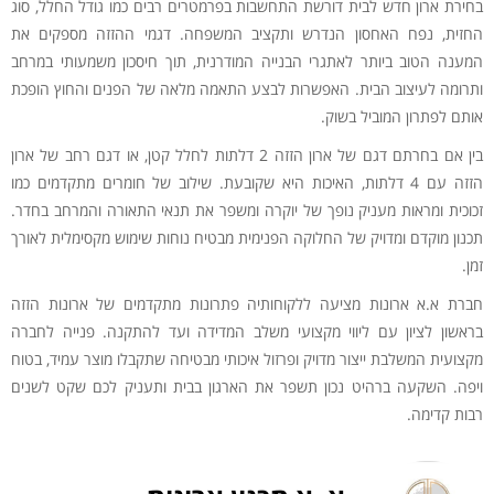
בחירת ארון חדש לבית דורשת התחשבות בפרמטרים רבים כמו גודל החלל, סוג
החזית, נפח האחסון הנדרש ותקציב המשפחה. דגמי ההזזה מספקים את
המענה הטוב ביותר לאתגרי הבנייה המודרנית, תוך חיסכון משמעותי במרחב
ותרומה לעיצוב הבית. האפשרות לבצע התאמה מלאה של הפנים והחוץ הופכת
אותם לפתרון המוביל בשוק.
בין אם בחרתם דגם של ארון הזזה 2 דלתות לחלל קטן, או דגם רחב של ארון
הזזה עם 4 דלתות, האיכות היא שקובעת. שילוב של חומרים מתקדמים כמו
זכוכית ומראות מעניק נופך של יוקרה ומשפר את תנאי התאורה והמרחב בחדר.
תכנון מוקדם ומדויק של החלוקה הפנימית מבטיח נוחות שימוש מקסימלית לאורך
זמן.
חברת א.א ארונות מציעה ללקוחותיה פתרונות מתקדמים של ארונות הזזה
בראשון לציון עם ליווי מקצועי משלב המדידה ועד להתקנה. פנייה לחברה
מקצועית המשלבת ייצור מדויק ופרזול איכותי מבטיחה שתקבלו מוצר עמיד, בטוח
ויפה. השקעה ברהיט נכון תשפר את הארגון בבית ותעניק לכם שקט לשנים
רבות קדימה.