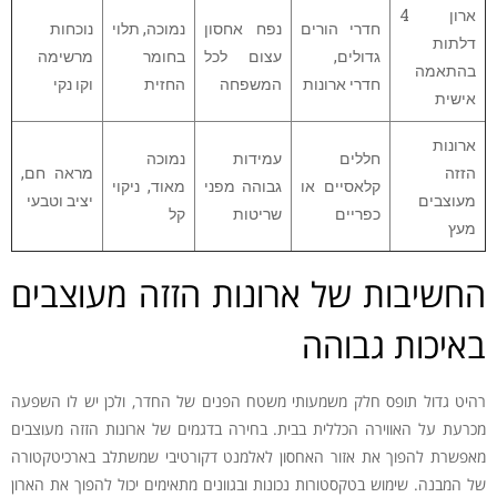
ארון 4
חדרי הורים
נפח אחסון
נמוכה, תלוי
נוכחות
דלתות
גדולים,
עצום לכל
בחומר
מרשימה
בהתאמה
חדרי ארונות
המשפחה
החזית
וקו נקי
אישית
ארונות
חללים
עמידות
נמוכה
הזזה
מראה חם,
קלאסיים או
גבוהה מפני
מאוד, ניקוי
מעוצבים
יציב וטבעי
כפריים
שריטות
קל
מעץ
החשיבות של ארונות הזזה מעוצבים
באיכות גבוהה
רהיט גדול תופס חלק משמעותי משטח הפנים של החדר, ולכן יש לו השפעה
מכרעת על האווירה הכללית בבית. בחירה בדגמים של ארונות הזזה מעוצבים
מאפשרת להפוך את אזור האחסון לאלמנט דקורטיבי שמשתלב בארכיטקטורה
של המבנה. שימוש בטקסטורות נכונות ובגוונים מתאימים יכול להפוך את הארון