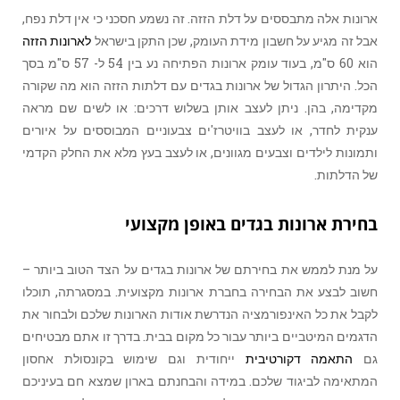
ארונות אלה מתבססים על דלת הזזה. זה נשמע חסכני כי אין דלת נפח,
אבל זה מגיע על חשבון מידת העומק, שכן התקן בישראל
לארונות הזזה
הוא 60 ס"מ, בעוד עומק ארונות הפתיחה נע בין 54 ל- 57 ס"מ בסך
הכל. היתרון הגדול של ארונות בגדים עם דלתות הזזה הוא מה שקורה
מקדימה, בהן. ניתן לעצב אותן בשלוש דרכים: או לשים שם מראה
ענקית לחדר, או לעצב בוויטרז'ים צבעוניים המבוססים על איורים
ותמונות לילדים וצבעים מגוונים, או לעצב בעץ מלא את החלק הקדמי
של הדלתות.
בחירת ארונות בגדים באופן מקצועי
על מנת לממש את בחירתם של ארונות בגדים על הצד הטוב ביותר –
חשוב לבצע את הבחירה בחברת ארונות מקצועית. במסגרתה, תוכלו
לקבל את כל האינפורמציה הנדרשת אודות הארונות שלכם ולבחור את
הדגמים המיטביים ביותר עבור כל מקום בבית. בדרך זו אתם מבטיחים
גם
התאמה דקורטיבית
ייחודית וגם שימוש בקונסולת אחסון
המתאימה לביגוד שלכם. במידה והבחנתם בארון שמצא חם בעיניכם