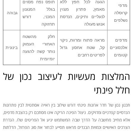
הגעה לכל חפץ ללא
תופס נפח מסוים
מדפי
מאמץ, פתרון מצוין
בגלל המנגנון
קרוסלה
גבוהה
לנעליים ותיקים, הנדסת
המכני, דורש
נשלפים
אנוש מעולה
תחזוקה
חלק מהשטח
מדפים
מראה פתוח ומרווח, ניקוי
האחורי העמוק
אלכסוניים
קל, שטח אחסון גדול
בינונית
נותר קשה להגעה
קטומים
לפריטים רחבים
יומיומית
המלצות מעשיות לעיצוב נכון של
חלל פינתי
תכנון נכון של חדר ארונות פינתי דורש שילוב בין ראייה אסתטית לבין פתרונות
הנדסיים קפדניים ומדויקים. ניצול הפינה הריקה אינו מסתכם רק בהצבת מדפים,
אלא מחייב מחשבה על הדרך שבה המשתמש יגיע אל הפריטים שלו. הגדרת
הצרכים האישיים וכמויות הבגדים מראש תסייע לבחור את סוג הפרזול, הדלתות