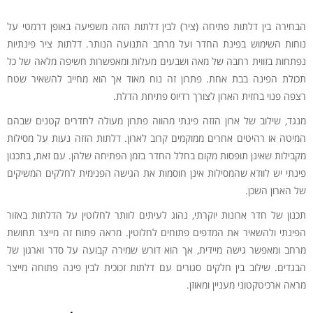
הבחירה בין דלתות פתיחה (ציר) לבין דלתות הזזה משפיעה באופן דרמטי על
נוחות השימוש בפינת החדר ועל מרחב התנועה הנותר. דלתות ציר פינתיות
נפתחות בזווית רחבה של מאה ושבעים מעלות ומאפשרות חשיפה מלאה של כל
תכולת הפינה בבת אחת. פתרון זה נוח מאוד אך הוא מחייב להשאיר שטח
רצפה פנוי בחזית הארון לצורך רדיוס פתיחת הדלת.
מנגד, שילוב של ארון הזזה פינתי מהווה פתרון מעולה לחדרים קטנים שבהם
המיטה או רהיטים אחרים ממוקמים קרוב לארון. דלתות הזזה נעות על מסילות
מקבילות שאינן תופסות מקום בחלל החדר בזמן הפתיחה שלהן. עם זאת, בתכנון
פינתי יש לוודא שהמסילות אינן חוסמות את הגישה הפנימית לחלקים המשיקים
של הארון השכן.
תכנון של חדר ארונות יוקרתי, נהוג לעיתים לוותר לחלוטין על הדלתות באזור
הפינתי ולהשאיר את המדפים פתוחים לחלוטין. מראה פתוח זה מייצר תחושת
מרחב ומאפשר גישה מיידית, אך הוא דורש שמירה קבועה על סדר וארגון של
הבגדים. שילוב בין חלקים סגורים עם דלתות זכוכית לבין פינה פתוחה מייצר
מראה ארכיטקטוני מעניין ומאוזן.