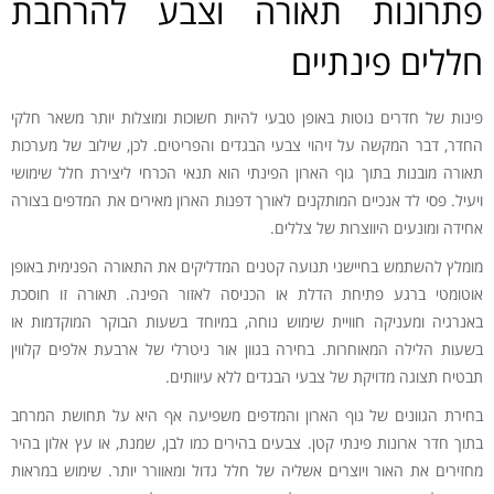
פתרונות תאורה וצבע להרחבת
חללים פינתיים
פינות של חדרים נוטות באופן טבעי להיות חשוכות ומוצלות יותר משאר חלקי
החדר, דבר המקשה על זיהוי צבעי הבגדים והפריטים. לכן, שילוב של מערכות
תאורה מובנות בתוך גוף הארון הפינתי הוא תנאי הכרחי ליצירת חלל שימושי
ויעיל. פסי לד אנכיים המותקנים לאורך דפנות הארון מאירים את המדפים בצורה
אחידה ומונעים היווצרות של צללים.
מומלץ להשתמש בחיישני תנועה קטנים המדליקים את התאורה הפנימית באופן
אוטומטי ברגע פתיחת הדלת או הכניסה לאזור הפינה. תאורה זו חוסכת
באנרגיה ומעניקה חוויית שימוש נוחה, במיוחד בשעות הבוקר המוקדמות או
בשעות הלילה המאוחרות. בחירה בגוון אור ניטרלי של ארבעת אלפים קלווין
תבטיח תצוגה מדויקת של צבעי הבגדים ללא עיוותים.
בחירת הגוונים של גוף הארון והמדפים משפיעה אף היא על תחושת המרחב
בתוך חדר ארונות פינתי קטן. צבעים בהירים כמו לבן, שמנת, או עץ אלון בהיר
מחזירים את האור ויוצרים אשליה של חלל גדול ומאוורר יותר. שימוש במראות