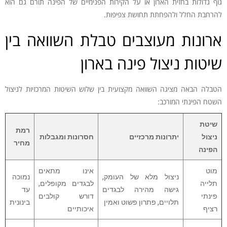
גוף גדולות בחזית הארון או על הקירות הפנימיים של הפינה תורם גם הוא
להרחבת החלל ולהפחתת תחושת צפיפות.
ארונות מעוצבים טבלת השוואה בין
שיטות ניצול פינה בארון
הטבלה הבאה מציגה השוואה מקצועית בין שלוש השיטות המרכזיות לניצול
השטח הפינתי המורכב:
שיטת
רמת
ניצול
יתרונות מרכזיים
חסרונות ומגבלות
מחיר
הפינה
מוט
אינו מתאים
ניצול מלא של העומק,
נמוכה
תלייה
לבגדים מקופלים,
גישה מהירה לבגדים
עד
פינתי
דורש קולבים
תלויים, פתרון פשוט ואמין
בינונית
רציף
איכותיים