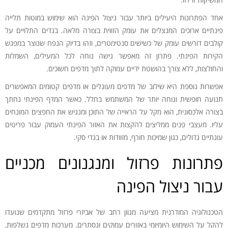
אחד הפתרונות היעילים ביותר עבור ניצול הפינה הוא שימוש במוטות תלייה
פינתיים ארוכים המנצלים את עומק הזווית בצורה מלאה. בגדים התלויים על
קולבים דורשים עומק של כשישים סנטימטרים, וזהו בדיוק הנפח שנוצר במפגש
הקירות הפינתי. פתרון זה מאפשר גישה נוחה לכל המעילים, השמלות
והחולצות, ללא צורך בהושטת ידיים עמוקה לתוך מדפים חשוכים.
אפשרות נוספת היא שילוב של מדפים מעוגלים או מדפים קטומים המאפשרים
תנועה חופשית ונוחה יותר של המשתמש בחלל. כאשר המדף הפינתי נחתך
בצורה אלכסונית, הוא מקל על הראייה של התוכן ומנגיש את החפצים המונחים
עליו. מעצבי פנים ממליצים להקצות את האזור הפינתי העמוק עבור פריטים
עונתיים גדולים, כגון שמיכות חורף, מזוודות או בגדי סקי.
פתרונות פרזול ומנגנונים מכניים
עבור ניצול הפינה
הטכנולוגיה המודרנית מציעה מגוון רחב של אביזרי פרזול מתקדמים שנועדו
להקל על השימוש היומיומי באזורים עמוקים ונסתרים. מערכות מדפים נשלפות,