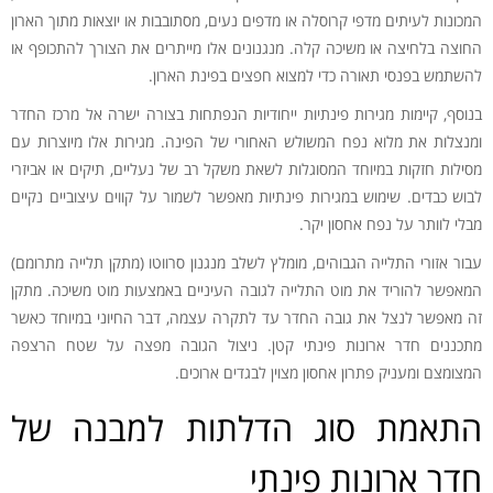
המכונות לעיתים מדפי קרוסלה או מדפים נעים, מסתובבות או יוצאות מתוך הארון
החוצה בלחיצה או משיכה קלה. מנגנונים אלו מייתרים את הצורך להתכופף או
להשתמש בפנסי תאורה כדי למצוא חפצים בפינת הארון.
בנוסף, קיימות מגירות פינתיות ייחודיות הנפתחות בצורה ישרה אל מרכז החדר
ומנצלות את מלוא נפח המשולש האחורי של הפינה. מגירות אלו מיוצרות עם
מסילות חזקות במיוחד המסוגלות לשאת משקל רב של נעליים, תיקים או אביזרי
לבוש כבדים. שימוש במגירות פינתיות מאפשר לשמור על קווים עיצוביים נקיים
מבלי לוותר על נפח אחסון יקר.
עבור אזורי התלייה הגבוהים, מומלץ לשלב מנגנון סרווטו (מתקן תלייה מתרומם)
המאפשר להוריד את מוט התלייה לגובה העיניים באמצעות מוט משיכה. מתקן
זה מאפשר לנצל את גובה החדר עד לתקרה עצמה, דבר החיוני במיוחד כאשר
מתכננים חדר ארונות פינתי קטן. ניצול הגובה מפצה על שטח הרצפה
המצומצם ומעניק פתרון אחסון מצוין לבגדים ארוכים.
התאמת סוג הדלתות למבנה של
חדר ארונות פינתי